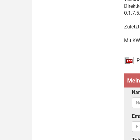
Direktk
0.1.7.5
Zuletzt
Mit KW
P
Mein
Na
Ema
Tel