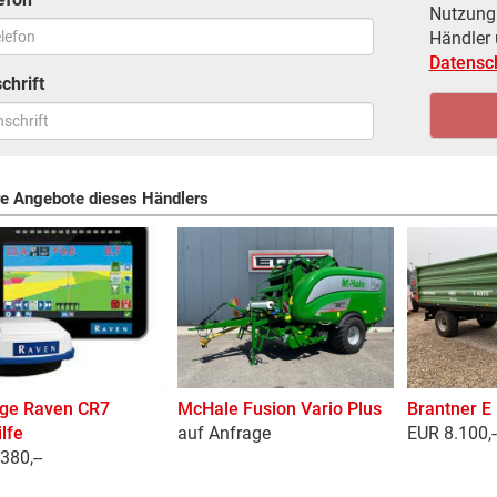
Nutzung 
Händler
Datensc
chrift
re Angebote dieses Händlers
ige Raven CR7
McHale Fusion Vario Plus
Brantner E
lfe
auf Anfrage
EUR 8.100,-
380,--