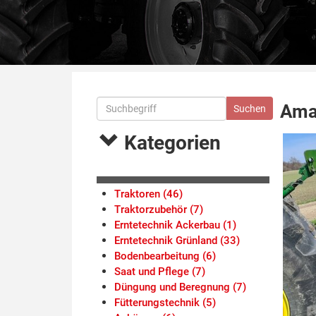
Ama
Kategorien
Traktoren (46)
Traktorzubehör (7)
Erntetechnik Ackerbau (1)
Erntetechnik Grünland (33)
Bodenbearbeitung (6)
Saat und Pflege (7)
Düngung und Beregnung (7)
Fütterungstechnik (5)