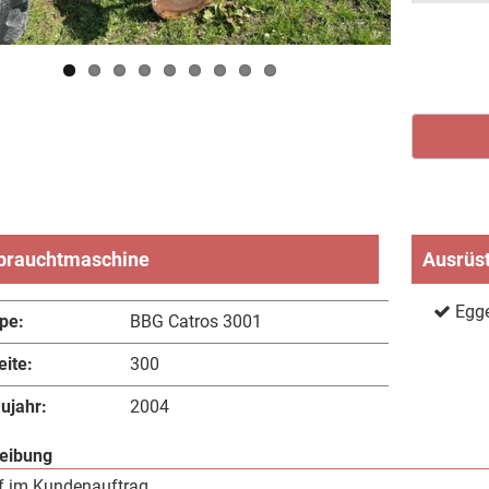
brauchtmaschine
Ausrüs
Egge
pe:
BBG Catros 3001
eite:
300
ujahr:
2004
eibung
f im Kundenauftrag