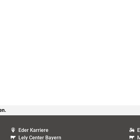
en.
Eder Karriere
E
Lely Center Bayern
M