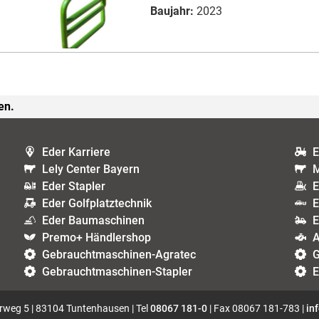
Baujahr:
2023
en.
Eder Karriere
E
Lely Center Bayern
M
Eder Stapler
E
Eder Golfplatztechnik
E
Eder Baumaschinen
E
Premo+ Händlershop
A
Gebrauchtmaschinen-Agratec
G
Gebrauchtmaschinen-Stapler
E
weg 5 | 83104 Tuntenhausen | Tel
08067 181-0
| Fax 08067 181-783 |
in