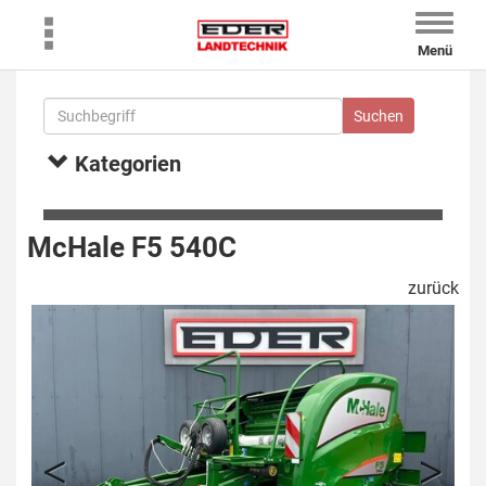
Toggle
naviga
Menü
Kategorien
McHale F5 540C
zurück