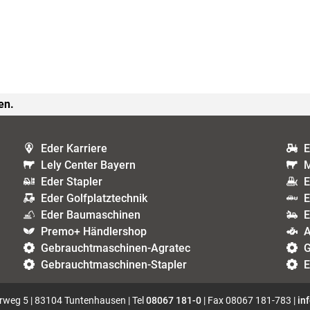
en.
Eder Karriere
E
Lely Center Bayern
M
Eder Stapler
E
Eder Golfplatztechnik
E
Eder Baumaschinen
E
Premo+ Händlershop
A
Gebrauchtmaschinen-Agratec
G
Gebrauchtmaschinen-Stapler
E
weg 5 | 83104 Tuntenhausen | Tel
08067 181-0
| Fax 08067 181-783 |
in