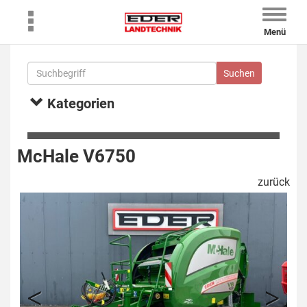
Toggle
naviga
Menü
Kategorien
McHale V6750
zurück