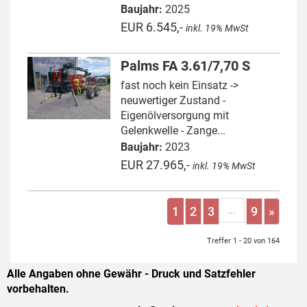
Baujahr:
2025
EUR 6.545,-
inkl. 19% MwSt
Palms FA 3.61/7,70 S
fast noch kein Einsatz ->
neuwertiger Zustand -
Eigenölversorgung mit
Gelenkwelle - Zange...
Baujahr:
2023
EUR 27.965,-
inkl. 19% MwSt
...
1
2
3
9
»
Treffer 1 - 20 von 164
Alle Angaben ohne Gewähr - Druck und Satzfehler
vorbehalten.