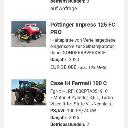
Betriebsstunden:
3
auf Anfrage
Pöttinger Impress 125 FC
PRO
!Halteplatte von Verteilergetriebe
eingerissen! zur Selbstreparatur,
daher SONDERABVERKAUF...
Baujahr:
2020
EUR 38.080,-
inkl. 19% MwSt
Case IH Farmall 100 C
FgNr: HLRF100CPTA851910
~Motor: 4 Zylinder, 3,6 L, Turbo,
Viscolüfter, Stufe V. ~Nennleis...
PS/kW:
100 PS/74 kW
Baujahr:
2026
Betriebsstunden:
2