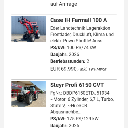
auf Anfrage
Case IH Farmall 100 A
Eder Landtechnik Lageraktion
Frontlader, Druckluft, Klima und
elektr. PowerShuttle! Auss...
PS/kW:
100 PS/74 kW
Baujahr:
2026
Betriebsstunden:
2
EUR 69.990,-
inkl. 19% MwSt
Steyr Profi 6150 CVT
FgNr.: DBDP6150ETDJ51934
~Motor: 6 Zylinder, 6,7 L, Turbo,
Stufe V,. ~Hi-eSCR
Abgasnachbe...
PS/kW:
175 PS/129 kW
Baujahr:
2026