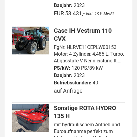
Baujahr:
2023
EUR 53.431,-
inkl. 19% MwSt
Case IH Vestrum 110
CVX
FgNr: HLRVE11CEPLW00153
Motor: 4 Zylinder, 4,485 L, Turbo,
Abgasstufe V Nennleistung lt....
PS/kW:
120 PS/89 kW
Baujahr:
2023
Betriebsstunden:
40
auf Anfrage
Sonstige ROTA HYDRO
135 H
mit hydraulischem Antrieb und
Euroaufnahme perfekt zum