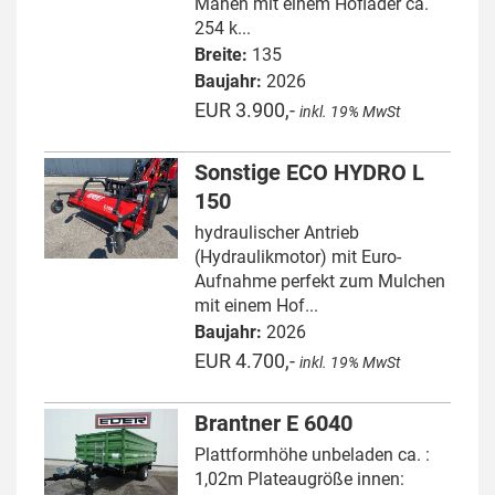
Mähen mit einem Hoflader ca.
254 k...
Breite:
135
Baujahr:
2026
EUR 3.900,-
inkl. 19% MwSt
Sonstige ECO HYDRO L
150
hydraulischer Antrieb
(Hydraulikmotor) mit Euro-
Aufnahme perfekt zum Mulchen
mit einem Hof...
Baujahr:
2026
EUR 4.700,-
inkl. 19% MwSt
Brantner E 6040
Plattformhöhe unbeladen ca. :
1,02m Plateaugröße innen: