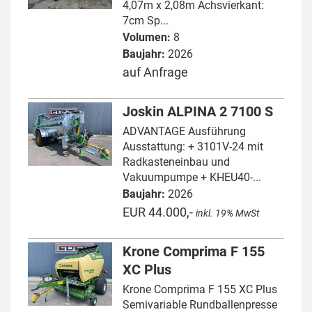
4,07m x 2,08m Achsvierkant:
7cm Sp...
Volumen:
8
Baujahr:
2026
auf Anfrage
Joskin ALPINA 2 7100 S
ADVANTAGE Ausführung
Ausstattung: + 3101V-24 mit
Radkasteneinbau und
Vakuumpumpe + KHEU40-...
Baujahr:
2026
EUR 44.000,-
inkl. 19% MwSt
Krone Comprima F 155
XC Plus
Krone Comprima F 155 XC Plus
Semivariable Rundballenpresse