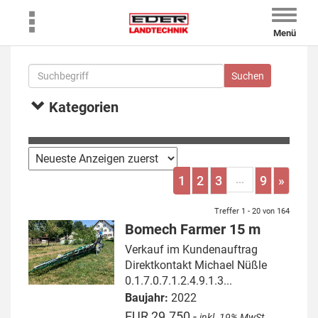
Toggle
naviga
Menü
Kategorien
...
1
2
3
9
»
Treffer 1 - 20 von 164
Bomech Farmer 15 m
Verkauf im Kundenauftrag
Direktkontakt Michael Nüßle
0.1.7.0.7.1.2.4.9.1.3...
Baujahr:
2022
EUR 29.750,-
inkl. 19% MwSt