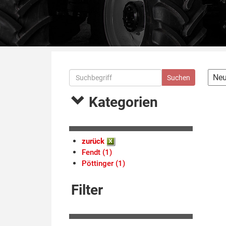
Kategorien
zurück
Fendt (1)
Pöttinger (1)
Filter