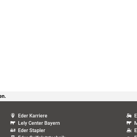
en.
Eder Karriere
E
Lely Center Bayern
M
Eder Stapler
E