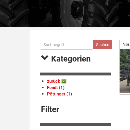
Kategorien
zurück
Fendt (1)
Pöttinger (1)
Filter