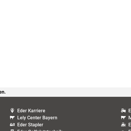
en.
Eder Karriere
E
Lely Center Bayern
M
Eder Stapler
E