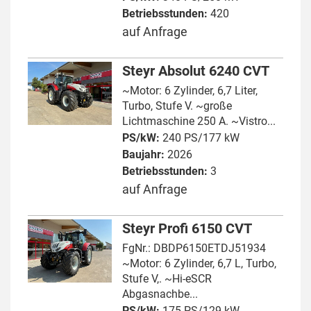
Betriebsstunden:
420
auf Anfrage
Steyr Absolut 6240 CVT
~Motor: 6 Zylinder, 6,7 Liter,
Turbo, Stufe V. ~große
Lichtmaschine 250 A. ~Vistro...
PS/kW:
240 PS/177 kW
Baujahr:
2026
Betriebsstunden:
3
auf Anfrage
Steyr Profi 6150 CVT
FgNr.: DBDP6150ETDJ51934
~Motor: 6 Zylinder, 6,7 L, Turbo,
Stufe V,. ~Hi-eSCR
Abgasnachbe...
PS/kW:
175 PS/129 kW