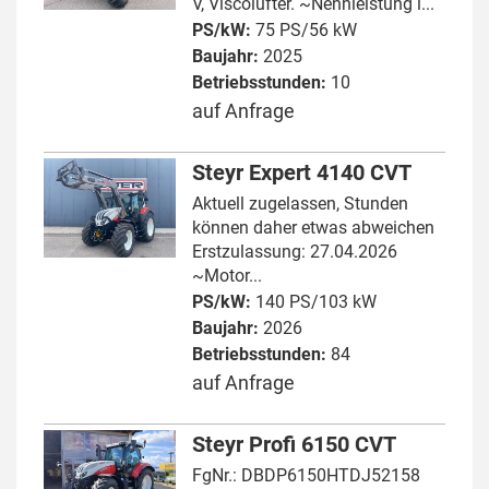
V, Viscolüfter. ~Nennleistung l...
PS/kW:
75 PS/56 kW
Baujahr:
2025
Betriebsstunden:
10
auf Anfrage
Steyr Expert 4140 CVT
Aktuell zugelassen, Stunden
können daher etwas abweichen
Erstzulassung: 27.04.2026
~Motor...
PS/kW:
140 PS/103 kW
Baujahr:
2026
Betriebsstunden:
84
auf Anfrage
Steyr Profi 6150 CVT
FgNr.: DBDP6150HTDJ52158