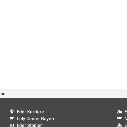
en.
Eder Karriere
E
Lely Center Bayern
M
Eder Stapler
E