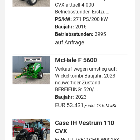
CVX aktuell 4.000
Betriebsstunden Erstzu...
PS/kW:
271 PS/200 kW
Baujahr:
2016
Betriebsstunden:
3995
auf Anfrage
McHale F 5600
Verkauf wegen umstieg auf:
Wickelkombi Baujahr: 2023
neuwertiger Zustand
BEREIFUNG: 520/...
Baujahr:
2023
EUR 53.431,-
inkl. 19% MwSt
Case IH Vestrum 110
CVX
FgNr: HLRVE11CEPLW00153