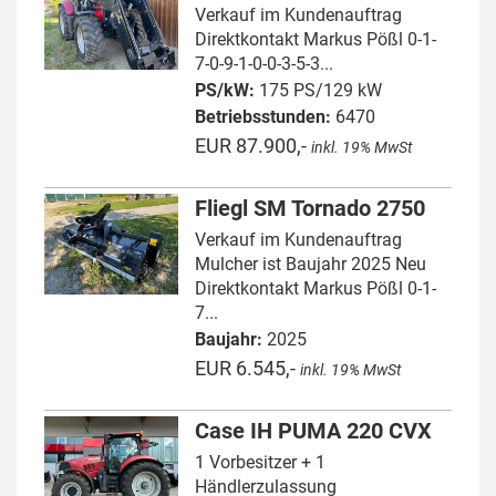
Verkauf im Kundenauftrag
Direktkontakt Markus Pößl 0-1-
7-0-9-1-0-0-3-5-3...
PS/kW:
175 PS/129 kW
Betriebsstunden:
6470
EUR 87.900,-
inkl. 19% MwSt
Fliegl SM Tornado 2750
Verkauf im Kundenauftrag
Mulcher ist Baujahr 2025 Neu
Direktkontakt Markus Pößl 0-1-
7...
Baujahr:
2025
EUR 6.545,-
inkl. 19% MwSt
Case IH PUMA 220 CVX
1 Vorbesitzer + 1
Händlerzulassung