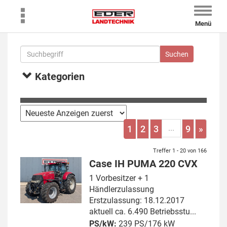
Toggle
naviga
Menü
Kategorien
...
1
2
3
9
»
Treffer 1 - 20 von 166
Case IH PUMA 220 CVX
1 Vorbesitzer + 1
Händlerzulassung
Erstzulassung: 18.12.2017
aktuell ca. 6.490 Betriebsstu...
PS/kW:
239 PS/176 kW