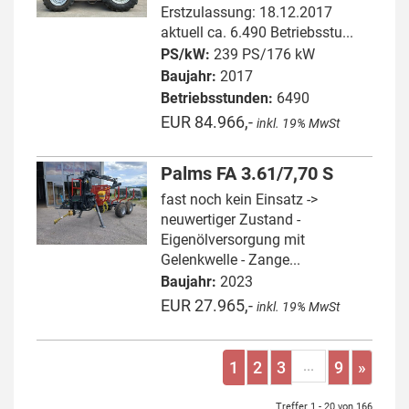
Erstzulassung: 18.12.2017
aktuell ca. 6.490 Betriebsstu...
PS/kW:
239 PS/176 kW
Baujahr:
2017
Betriebsstunden:
6490
EUR 84.966,-
inkl. 19% MwSt
Palms FA 3.61/7,70 S
fast noch kein Einsatz ->
neuwertiger Zustand -
Eigenölversorgung mit
Gelenkwelle - Zange...
Baujahr:
2023
EUR 27.965,-
inkl. 19% MwSt
...
1
2
3
9
»
Treffer 1 - 20 von 166