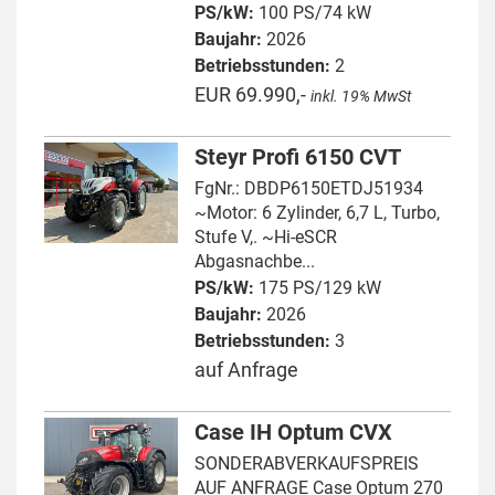
PS/kW:
100 PS/74 kW
Baujahr:
2026
Betriebsstunden:
2
EUR 69.990,-
inkl. 19% MwSt
Steyr Profi 6150 CVT
FgNr.: DBDP6150ETDJ51934
~Motor: 6 Zylinder, 6,7 L, Turbo,
Stufe V,. ~Hi-eSCR
Abgasnachbe...
PS/kW:
175 PS/129 kW
Baujahr:
2026
Betriebsstunden:
3
auf Anfrage
Case IH Optum CVX
SONDERABVERKAUFSPREIS
AUF ANFRAGE Case Optum 270