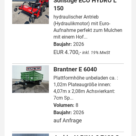
Sonstige ECO HYDRO L
150
hydraulischer Antrieb
(Hydraulikmotor) mit Euro-
Aufnahme perfekt zum Mulchen
mit einem Hof...
Baujahr:
2026
EUR 4.700,-
inkl. 19% MwSt
Brantner E 6040
Plattformhöhe unbeladen ca. :
1,02m Plateaugröße innen:
4,07m x 2,08m Achsvierkant:
7cm Sp...
Volumen:
8
Baujahr:
2026
auf Anfrage