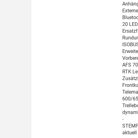
Anhäng
Externe
Blueto
20 LED 
Ersatz
Rundum
ISOBUS
Erweit
Vorber
AFS 70
RTK Le
Zusätz
Frontk
Telema
600/65
Trelleb
dynami
-
STEMPL
aktuell