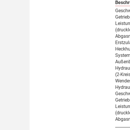
Beschr
Geschwi
Getrie
Leistu
(druck
Abgasn
Erstzul
Heckhu
System
Außenb
Hydraul
(2-Kre
Wendes
Hydrau
Geschwi
Getrie
Leistu
(druck
Abgasn
_______