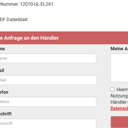
e Nummer: 12010-UL-EL261
DF Datenblatt
e Anfrage an den Händler
me
Meine A
il
Hiermi
efon
Nutzung 
Händler
Datensc
chrift