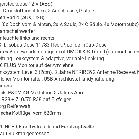
ersteckdose 12 V (ABS)
r Druckluftanschluss, 2 Anschlüsse, Pistole
oth Radio (AUX, USB)
(6x Dach vorn & hinten, 2x A-Säule, 2x C-Säule, 4x Motorhaube)
fahrscheinwerfer
leuchte links und rechts
 II: Isobus Dose 11783 Heck, 9polige InCab-Dose
ertes Vorgewendemanagement HMC II & S-Turn II (automatische
eitung Lenksystem & adaptive, variable Lenkung
0 PLUS Monitor auf der Armlehne
nksystem Level 3 (2cm). 3 Jahre NTRIP, 392 Antenne/Receiver, N
licher Monitorhalter, USB Anschluss, Handyhalterung
amera
tik: P&CM 4G Modul mit 3 Jahres Abo
 R28 + 710/70 R38 auf Fixfelgen
org Reifenwahl
sche Kotflügel vorn 620mm
INGER Fronthydraulik und Frontzapfwelle
 auf 40 kmh gedrosselt