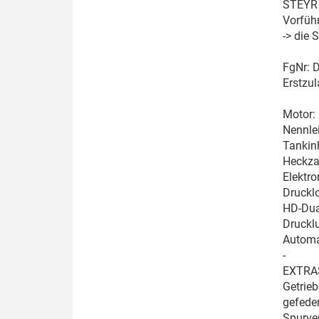
STEYR 
Vorfüh
-> die
FgNr:
Erstzu
Motor: 
Nennlei
Tankin
Heckza
Elektr
Druckl
HD-Dua
Druckl
Automa
-
EXTRA
Getrieb
gefede
Spurver