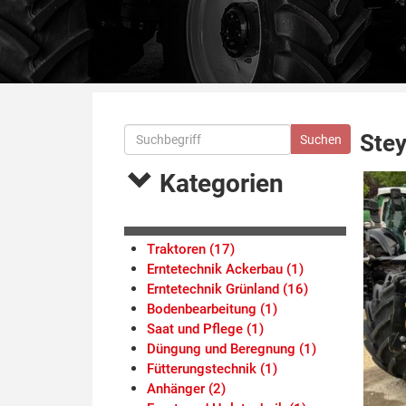
Ste
Kategorien
Traktoren (17)
Erntetechnik Ackerbau (1)
Erntetechnik Grünland (16)
Bodenbearbeitung (1)
Saat und Pflege (1)
Düngung und Beregnung (1)
Fütterungstechnik (1)
Anhänger (2)