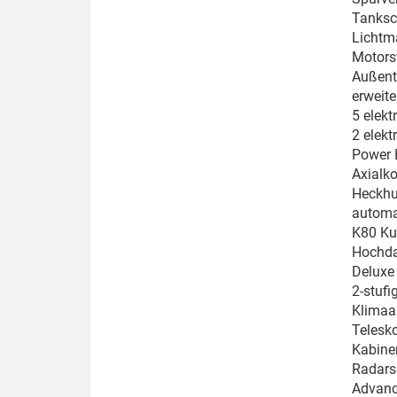
Tanksc
Lichtm
Motors
Außent
erweite
5 elekt
2 elekt
Power 
Axialk
Heckhu
automat
K80 Ku
Hochda
Deluxe
2-stufi
Klimaau
Telesko
Kabine
Radars
Advanc