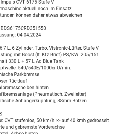
Impuls CVT 6175 Stufe V
rmaschine aktuell noch im Einsatz
 Stunden können daher etwas abweichen
 DBDS6175CRD351550
lassung: 04.04.2024
6,7 L, 6 Zylinder, Turbo, Vistronic-Lüfter, Stufe V
stung mit Boost (lt. Kfz-Brief) PS/KW: 205/151
halt 330 L + 57 L Ad Blue Tank
pfwelle: 540/540E/1000er U/min.
onische Parkbremse
oser Rücklauf
lbremsscheiben hinten
uftbremsanlage (Pneumatisch, Zweileiter)
tische Anhängerkupplung, 38mm Bolzen
S:
e: CVT stufenlos, 50 km/h >> auf 40 kmh gedrosselt
rte und gebremste Vorderachse
stell-Achse hinten