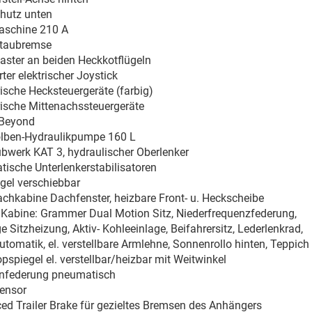
hutz unten
aschine 210 A
taubremse
aster an beiden Heckkotflügeln
rter elektrischer Joystick
rische Hecksteuergeräte (farbig)
rische Mittenachssteuergeräte
Beyond
olben-Hydraulikpumpe 160 L
bwerk KAT 3, hydraulischer Oberlenker
ische Unterlenkerstabilisatoren
gel verschiebbar
chkabine Dachfenster, heizbare Front- u. Heckscheibe
 Kabine: Grammer Dual Motion Sitz, Niederfrequenzfederung,
ge Sitzheizung, Aktiv- Kohleeinlage, Beifahrersitz, Lederlenkrad,
tomatik, el. verstellbare Armlehne, Sonnenrollo hinten, Teppich
pspiegel el. verstellbar/heizbar mit Weitwinkel
nfederung pneumatisch
ensor
ed Trailer Brake für gezieltes Bremsen des Anhängers