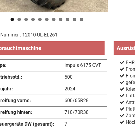
e Nummer : 12010-UL-EL261
brauchtmaschine
Ausrüs
EHR
pe:
Impuls 6175 CVT
Fron
Fron
triebsstd.:
500
gefe
ujahr:
2024
Krie
Luft
reifung vorne:
600/65R28
Antri
Plat
reifung hinten:
710/70R38
Zapf
Höch
euergeräte DW (gesamt):
7