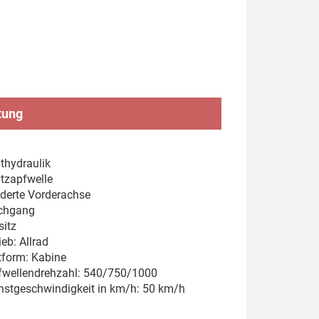
tung
thydraulik
tzapfwelle
derte Vorderachse
chgang
sitz
eb: Allrad
tform: Kabine
wellendrehzahl: 540/750/1000
stgeschwindigkeit in km/h: 50 km/h