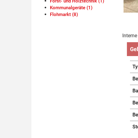
Forst- und Holztechnik (1)
Kommunalgeräte (1)
Flohmarkt (8)
Intern
Ge
Ty
Be
Ba
Be
Be
St