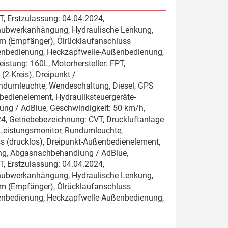
T, Erstzulassung: 04.04.2024,
ckhubwerkanhängung, Hydraulische Lenkung,
m (Empfänger), Ölrücklaufanschluss
ßenbedienung, Heckzapfwelle-Außenbedienung,
stung: 160L, Motorhersteller: FPT,
2-Kreis), Dreipunkt /
ndumleuchte, Wendeschaltung, Diesel, GPS
bedienelement, Hydrauliksteuergeräte-
g / AdBlue, Geschwindigkeit: 50 km/h,
024, Getriebebezeichnung: CVT, Druckluftanlage
 Leistungsmonitor, Rundumleuchte,
s (drucklos), Dreipunkt-Außenbedienelement,
ng, Abgasnachbehandlung / AdBlue,
T, Erstzulassung: 04.04.2024,
ckhubwerkanhängung, Hydraulische Lenkung,
m (Empfänger), Ölrücklaufanschluss
ßenbedienung, Heckzapfwelle-Außenbedienung,