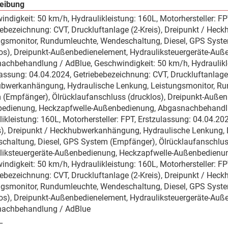
eibung
ndigkeit: 50 km/h, Hydraulikleistung: 160L, Motorhersteller: FP
bebezeichnung: CVT, Druckluftanlage (2-Kreis), Dreipunkt / He
ngsmonitor, Rundumleuchte, Wendeschaltung, Diesel, GPS Syste
los), Dreipunkt-Außenbedienelement, Hydrauliksteuergeräte-Au
achbehandlung / AdBlue, Geschwindigkeit: 50 km/h, Hydrauliklei
assung: 04.04.2024, Getriebebezeichnung: CVT, Druckluftanlage (
bwerkanhängung, Hydraulische Lenkung, Leistungsmonitor, Ru
 (Empfänger), Ölrücklaufanschluss (drucklos), Dreipunkt-Außen
edienung, Heckzapfwelle-Außenbedienung, Abgasnachbehandlun
ikleistung: 160L, Motorhersteller: FPT, Erstzulassung: 04.04.2
is), Dreipunkt / Heckhubwerkanhängung, Hydraulische Lenkung,
chaltung, Diesel, GPS System (Empfänger), Ölrücklaufanschlus
liksteuergeräte-Außenbedienung, Heckzapfwelle-Außenbedienu
ndigkeit: 50 km/h, Hydraulikleistung: 160L, Motorhersteller: FP
bebezeichnung: CVT, Druckluftanlage (2-Kreis), Dreipunkt / He
ngsmonitor, Rundumleuchte, Wendeschaltung, Diesel, GPS Syste
los), Dreipunkt-Außenbedienelement, Hydrauliksteuergeräte-Au
achbehandlung / AdBlue
_